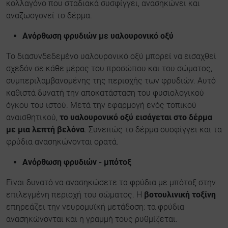
κολλαγόνο που σταδιακά συσφίγγει, ανασηκώνει και
αναζωογονεί το δέρμα.
Ανόρθωση φρυδιών με υαλουρονικό οξύ
Το διασυνδεδεμένο υαλουρονικό οξύ μπορεί να εισαχθεί
σχεδόν σε κάθε μέρος του προσώπου και του σώματος,
συμπεριλαμβανομένης της περιοχής των φρυδιών. Αυτό
καθιστά δυνατή την αποκατάσταση του φυσιολογικού
όγκου του ιστού. Μετά την εφαρμογή ενός τοπικού
αναισθητικού,
το υαλουρονικό οξύ εισάγεται στο δέρμα
με μια λεπτή βελόνα
. Συνεπώς το δέρμα συσφίγγει και τα
φρύδια ανασηκώνονται ορατά.
Ανόρθωση φρυδιών - μπότοξ
Είναι δυνατό να ανασηκώσετε τα φρύδια με μπότοξ στην
επιλεγμένη περιοχή του σώματος. Η
βοτουλινική τοξίνη
επηρεάζει την νευρομυϊκή μετάδοση: τα φρύδια
ανασηκώνονται και η γραμμή τους ρυθμίζεται.