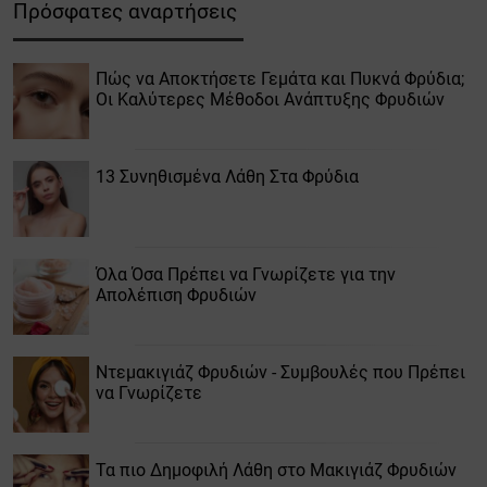
Πρόσφατες αναρτήσεις
Πώς να Αποκτήσετε Γεμάτα και Πυκνά Φρύδια;
Οι Καλύτερες Μέθοδοι Ανάπτυξης Φρυδιών
13 Συνηθισμένα Λάθη Στα Φρύδια
Όλα Όσα Πρέπει να Γνωρίζετε για την
Απολέπιση Φρυδιών
Ντεμακιγιάζ Φρυδιών - Συμβουλές που Πρέπει
να Γνωρίζετε
Τα πιο Δημοφιλή Λάθη στο Μακιγιάζ Φρυδιών