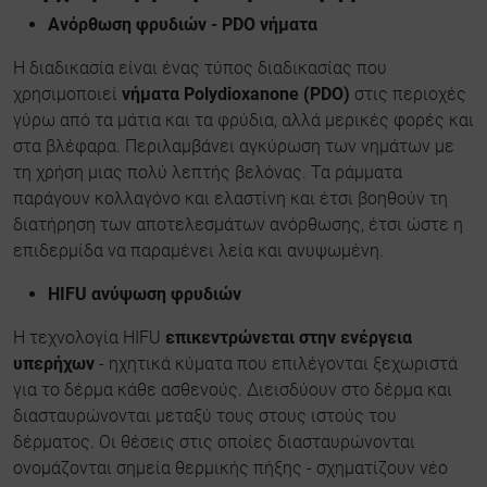
Ανόρθωση φρυδιών - PDO νήματα
Η διαδικασία είναι ένας τύπος διαδικασίας που
χρησιμοποιεί
νήματα Polydioxanone (PDO)
στις περιοχές
γύρω από τα μάτια και τα φρύδια, αλλά μερικές φορές και
στα βλέφαρα. Περιλαμβάνει αγκύρωση των νημάτων με
τη χρήση μιας πολύ λεπτής βελόνας. Τα ράμματα
παράγουν κολλαγόνο και ελαστίνη και έτσι βοηθούν τη
διατήρηση των αποτελεσμάτων ανόρθωσης, έτσι ώστε η
επιδερμίδα να παραμένει λεία και ανυψωμένη.
HIFU ανύψωση φρυδιών
Η τεχνολογία HIFU
επικεντρώνεται στην ενέργεια
υπερήχων
- ηχητικά κύματα που επιλέγονται ξεχωριστά
για το δέρμα κάθε ασθενούς. Διεισδύουν στο δέρμα και
διασταυρώνονται μεταξύ τους στους ιστούς του
δέρματος. Οι θέσεις στις οποίες διασταυρώνονται
ονομάζονται σημεία θερμικής πήξης - σχηματίζουν νέο