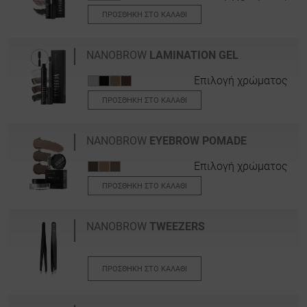
ΠΡΟΣΘΉΚΗ ΣΤΟ ΚΑΛΆΘΙ
NANOBROW
LAMINATION GEL
Επιλογή χρώματος
ΠΡΟΣΘΉΚΗ ΣΤΟ ΚΑΛΆΘΙ
NANOBROW
EYEBROW POMADE
Επιλογή χρώματος
ΠΡΟΣΘΉΚΗ ΣΤΟ ΚΑΛΆΘΙ
NANOBROW
TWEEZERS
ΠΡΟΣΘΉΚΗ ΣΤΟ ΚΑΛΆΘΙ