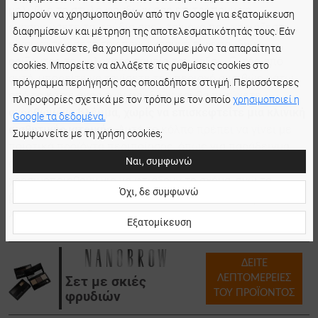
μολύβι ή το στυλό φρυδιών σας επιτρέπουν να
μπορούν να χρησιμοποιηθούν από την Google για εξατομίκευση
ανασηκώσετε τα φρύδια σας - το μόνο που χρειάζεστε
διαφημίσεων και μέτρηση της αποτελεσματικότητάς τους. Εάν
είναι να τονίσετε την πάνω γραμμή των φρυδιών,
δεν συναινέσετε, θα χρησιμοποιήσουμε μόνο τα απαραίτητα
ορίζοντας το ψηλότερο σημείο του τόξου. Εκτός από
cookies. Μπορείτε να αλλάξετε τις ρυθμίσεις cookies στο
αυτό, μπορείτε να τονίσετε την περιοχή ακριβώς κάτω
πρόγραμμα περιήγησής σας οποιαδήποτε στιγμή. Περισσότερες
από το κάτω άκρο των φρυδιών και θα πετύχετε
πληροφορίες σχετικά με τον τρόπο με τον οποίο
χρησιμοποιεί η
ανορθωμένο βλέμμα, χωρίς να επισκεφτείτε μια κλινική
Google τα δεδομένα.
αισθητικής ιατρικής
. Αυτό το κόλπο πρέπει να γίνει με
Συμφωνείτε με τη χρήση cookies;
ποιοτικά προϊόντα περιποίησης, όπως για παράδειγμα
Ναι, συμφωνώ
σκιές Nanobrow με υψηλή απόδοση - μπορούν να
χρησιμοποιηθούν για να φτιάξουν το σχήμα, ενώ το
Όχι, δε συμφωνώ
βελούδινο highlighter είναι ιδανικό για να προσφέρει
λάμψη στα φρύδια.
Εξατομίκευση
ΔΕΊΤΕ
ΛΕΠΤΟΜΈΡΕΙΕΣ
Σετ με σκιές
ΤΟΥ ΠΡΟΪΌΝΤΟΣ
φρυδιών