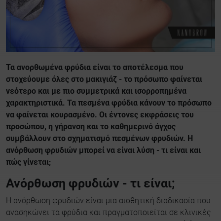
Τα ανορθωμένα φρύδια είναι το αποτέλεσμα που
στοχεύουμε όλες στο μακιγιάζ - το πρόσωπο φαίνεται
νεότερο και με πιο συμμετρικά και ισορροπημένα
χαρακτηριστικά. Τα πεσμένα φρύδια κάνουν το πρόσωπο
να φαίνεται κουρασμένο. Οι έντονες εκφράσεις του
προσώπου, η γήρανση και το καθημερινό άγχος
συμβάλλουν στο σχηματισμό πεσμένων φρυδιών. Η
ανόρθωση φρυδιών μπορεί να είναι λύση - τι είναι και
πώς γίνεται;
Ανόρθωση φρυδιών - τι είναι;
Η ανόρθωση φρυδιών είναι μια αισθητική διαδικασία που
ανασηκώνει τα φρύδια και πραγματοποιείται σε κλινικές