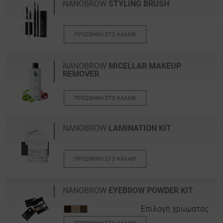
NANOBROW
STYLING BRUSH
ΠΡΟΣΘΉΚΗ ΣΤΟ ΚΑΛΆΘΙ
NANOBROW
MICELLAR MAKEUP
REMOVER
ΠΡΟΣΘΉΚΗ ΣΤΟ ΚΑΛΆΘΙ
NANOBROW
LAMINATION KIT
ΠΡΟΣΘΉΚΗ ΣΤΟ ΚΑΛΆΘΙ
NANOBROW
EYEBROW POWDER KIT
Επιλογή χρώματος