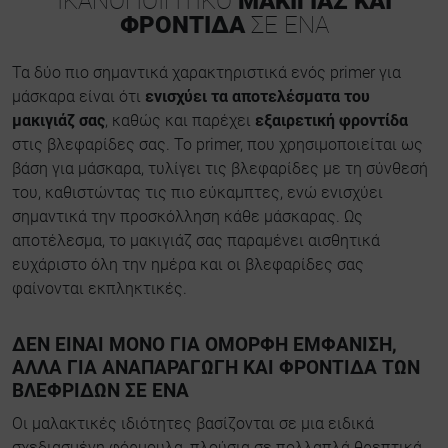
ΙΚΑΝΟΠΟΙΗΤΙΚΟ
ΜΑΚΙΓΙΑΖ ΚΑΙ
ΦΡΟΝΤΙΔΑ
ΣΕ ΕΝΑ
Τα δύο πιο σημαντικά χαρακτηριστικά ενός primer για
μάσκαρα είναι ότι
ενισχύει τα αποτελέσματα του
μακιγιάζ σας
, καθώς και παρέχει
εξαιρετική φροντίδα
στις βλεφαρίδες σας. Το primer, που χρησιμοποιείται ως
βάση για μάσκαρα, τυλίγει τις βλεφαρίδες με τη σύνθεσή
του, καθιστώντας τις πιο εύκαμπτες, ενώ ενισχύει
σημαντικά την προσκόλληση κάθε μάσκαρας. Ως
αποτέλεσμα, το μακιγιάζ σας παραμένει αισθητικά
ευχάριστο όλη την ημέρα και οι βλεφαρίδες σας
φαίνονται εκπληκτικές.
ΔΕΝ ΕΙΝΑΙ ΜΟΝΟ ΓΙΑ ΟΜΟΡΦΗ ΕΜΦΑΝΙΣΗ,
ΑΛΛΑ ΓΙΑ ΑΝΑΠΑΡΑΓΩΓΗ ΚΑΙ ΦΡΟΝΤΙΔΑ ΤΩΝ
ΒΛΕΦΡΙΔΩΝ ΣΕ ΕΝΑ
Οι μαλακτικές ιδιότητες βασίζονται σε μια ειδικά
σχεδιασμένη φόρμουλα, πλούσια σε πολλαπλά θρεπτικά