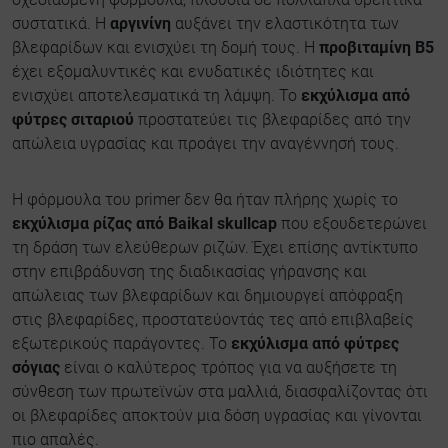
συστατικά. Η
αργινίνη
αυξάνει την ελαστικότητα των
βλεφαρίδων και ενισχύει τη δομή τους. Η
προβιταμίνη Β5
έχει εξομαλυντικές και ενυδατικές ιδιότητες και
ενισχύει αποτελεσματικά τη λάμψη. Το
εκχύλισμα από
φύτρες σιταριού
προστατεύει τις βλεφαρίδες από την
απώλεια υγρασίας και προάγει την αναγέννησή τους.
Η φόρμουλα του primer δεν θα ήταν πλήρης χωρίς το
εκχύλισμα ρίζας από Baikal skullcap
που εξουδετερώνει
τη δράση των ελεύθερων ριζών. Έχει επίσης αντίκτυπο
στην επιβράδυνση της διαδικασίας γήρανσης και
απώλειας των βλεφαρίδων και δημιουργεί απόφραξη
στις βλεφαρίδες, προστατεύοντάς τες από επιβλαβείς
εξωτερικούς παράγοντες. Το
εκχύλισμα από φύτρες
σόγιας
είναι ο καλύτερος τρόπος για να αυξήσετε τη
σύνθεση των πρωτεϊνών στα μαλλιά, διασφαλίζοντας ότι
οι βλεφαρίδες αποκτούν μια δόση υγρασίας και γίνονται
πιο απαλές.