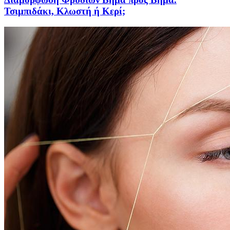
Τσιμπιδάκι, Κλωστή ή Κερί;