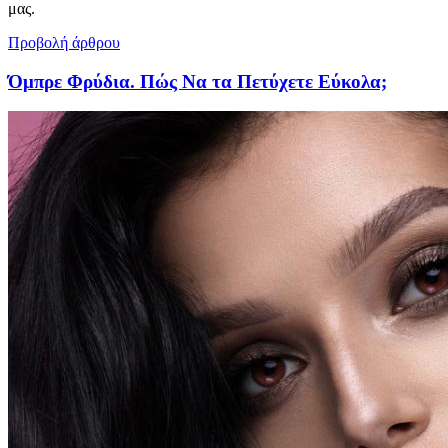
μας.
Προβολή άρθρου
Όμπρε Φρύδια. Πώς Να τα Πετύχετε Εύκολα;