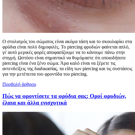
Ο στολισμός του σώματος είναι ακόμα τάση και το σκουλαρίκι στα
φρύδια είναι πολύ δημοφιλές. Το piercing φρυδιών φαίνεται απλό,
γι' αυτό μερικές φορές αποφασίζουμε να το κάνουμε πάνω στην
στιγμή. Ωστόσο είναι σημαντικό να θυμόμαστε ότι οποιοδήποτε
piercing είναι ένα ξένο σώμα. Άρα καλό είναι να ξέρετε τις
αντενδείξεις της διαδικασίας, τα είδη των piercing και τις συστάσεις
για την μετέπειτα του φροντίδα του piercing.
Προβολή άρθρου
Πώς να φροντίσετε τα φρύδια σας; Οροί φρυδιών,
έλαια και άλλα ενισχυτικά