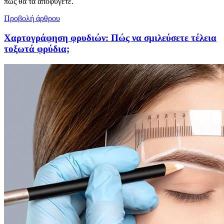
πως θα τα αποφύγετε.
Προβολή άρθρου
Χαρτογράφηση φρυδιών: Πώς να σμιλεύσετε τέλεια
τοξωτά φρύδια;