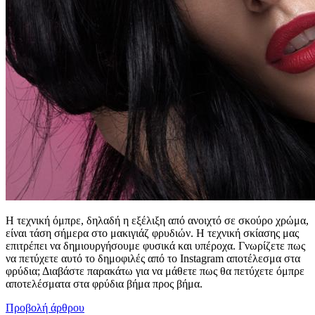
Η τεχνική όμπρε, δηλαδή η εξέλιξη από ανοιχτό σε σκούρο χρώμα,
είναι τάση σήμερα στο μακιγιάζ φρυδιών. Η τεχνική σκίασης μας
επιτρέπει να δημιουργήσουμε φυσικά και υπέροχα. Γνωρίζετε πως
να πετύχετε αυτό το δημοφιλές από το Instagram αποτέλεσμα στα
φρύδια; Διαβάστε παρακάτω για να μάθετε πως θα πετύχετε όμπρε
αποτελέσματα στα φρύδια βήμα προς βήμα.
Προβολή άρθρου