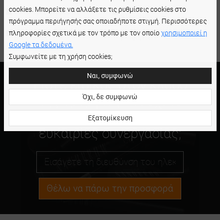
περιποίηση και styling
cookies. Μπορείτε να αλλάξετε τις ρυθμίσεις cookies στο
καινοτόμες φόρμουλες
βλεφαρίδων
πρόγραμμα περιήγησής σας οποιαδήποτε στιγμή. Περισσότερες
χειροποίητες ψεύτικες
αξεσουάρ για εξτένσιονς
πληροφορίες σχετικά με τον τρόπο με τον οποίο
χρησιμοποιεί η
βλεφαρίδες
βλεφαρίδων
Google τα δεδομένα.
Συμφωνείτε με τη χρήση cookies;
Ναι, συμφωνώ
Είστε ειδικός στον κλάδο
Όχι, δε συμφωνώ
της ομορφιάς και έχετε
ερωτήσεις σχετικά με
Εξατομίκευση
ευκαιρίες συνεργασίας;
Θέλω να πάρω την προσφορά