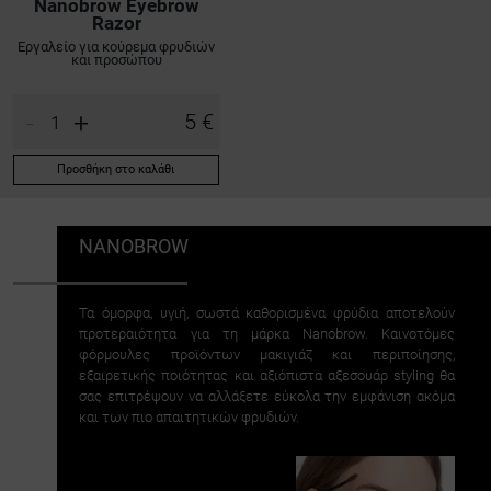
Nanobrow Eyebrow
Razor
Εργαλείο για κούρεμα φρυδιών
και προσώπου
-
+
5 €
Προσθήκη στο καλάθι
NANOBROW
Τα όμορφα, υγιή, σωστά καθορισμένα φρύδια αποτελούν
προτεραιότητα για τη μάρκα Nanobrow. Καινοτόμες
φόρμουλες προϊόντων μακιγιάζ και περιποίησης,
εξαιρετικής ποιότητας και αξιόπιστα αξεσουάρ styling θα
σας επιτρέψουν να αλλάξετε εύκολα την εμφάνιση ακόμα
και των πιο απαιτητικών φρυδιών.