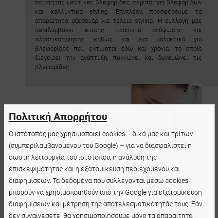
ποιότητας ψεύτικες βλεφαρίδες, περιποίηση βλεφαρίδων
και καλλυντικά styling. Επιπλέον, προσφέρουμε τα
απαραίτητα αξεσουάρ για τέλειο styling. Η συλλογή μας
περιλαμβάνει επίσης προϊόντα ανύψωσης και
πλαστικοποίησης, καθώς και ένα μαλακτικό για
βλεφαρίδες που εκτιμάται εδώ και χρόνια, το οποίο
διεγείρει την ανάπτυξη, πυκνώνει και δυναμώνει τις
βλεφαρίδες.
Πολιτική Απορρήτου
Ο ιστότοπός μας χρησιμοποιεί cookies – δικά μας και τρίτων
(συμπεριλαμβανομένου του Google) – για να διασφαλιστεί η
σωστή λειτουργία του ιστότοπου, η ανάλυση της
επισκεψιμότητας και η εξατομίκευση περιεχομένου και
διαφημίσεων. Τα δεδομένα που συλλέγονται μέσω cookies
μπορούν να χρησιμοποιηθούν από την Google για εξατομίκευση
διαφημίσεων και μέτρηση της αποτελεσματικότητάς τους. Εάν
δεν συναινέσετε, θα χρησιμοποιήσουμε μόνο τα απαραίτητα