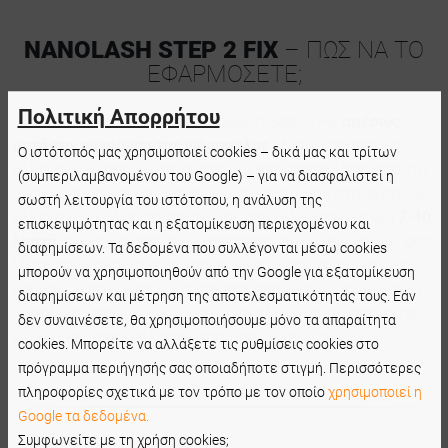
NANOLASH STEP 2 FIX
– ΠΩΣ ΝΑ ΤΟ
ΕΦΑΡΜΟΣΕΤΕ;
Πολιτική Απορρήτου
Πάντα να εφαρμόζετε το Nanolash Step 2 Fix
αμέσως
μετά την αφαίρεση της φόρμουλας
Step 1 Lift από τις
Ο ιστότοπός μας χρησιμοποιεί cookies – δικά μας και τρίτων
βλεφαρίδες σας. Διατηρήστε μια απόσταση 1mm από την
(συμπεριλαμβανομένου του Google) – για να διασφαλιστεί η
υγρή γραμμή και μην εφαρμόζετε το προϊόν στα άκρα των
σωστή λειτουργία του ιστότοπου, η ανάλυση της
βλεφαρίδων. Αφήστε το προϊόν στις βλεφαρίδες για
7-10
επισκεψιμότητας και η εξατομίκευση περιεχομένου και
λεπτά
, προσέχοντας την κατάσταση των βλεφαρίδων σας.
διαφημίσεων. Τα δεδομένα που συλλέγονται μέσω cookies
Μετά τον καθορισμένο χρόνο, αφαιρέστε το προϊόν με
μπορούν να χρησιμοποιηθούν από την Google για εξατομίκευση
βαμβάκι ή απλικατέρ. Το πακέτο περιέχει 10 φακελάκια
διαφημίσεων και μέτρηση της αποτελεσματικότητάς τους. Εάν
Nanolash Step 2 Fix, και κάθε φακελάκι χρησιμοποιείται
δεν συναινέσετε, θα χρησιμοποιήσουμε μόνο τα απαραίτητα
για μια θεραπεία πλαστικοποίησης βλεφαρίδων.
cookies. Μπορείτε να αλλάξετε τις ρυθμίσεις cookies στο
πρόγραμμα περιήγησής σας οποιαδήποτε στιγμή. Περισσότερες
πληροφορίες σχετικά με τον τρόπο με τον οποίο
χρησιμοποιεί η
Google τα δεδομένα.
Συμφωνείτε με τη χρήση cookies;