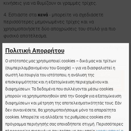
κινήσεις για να θυμίζουν οι γραμμές τρίχες.
4. Εστιάστε στα
κενά
- μπορείτε να σχεδιάσετε
περισσότερες μεμονωμένες τρίχες και να
χρησιμοποιήσετε δύο αποχρώσεις του στυλό για πιο
φυσικό αποτέλεσμα.
5. Τέλος, ολοκληρώστε την εμφάνισή σας με ένα
διάφανο
Πολιτική Απορρήτου
τζελ
.
Ο ιστότοπός μας χρησιμοποιεί cookies – δικά μας και τρίτων
(συμπεριλαμβανομένου του Google) – για να διασφαλιστεί η
σωστή λειτουργία του ιστότοπου, η ανάλυση της
ΔΕΊΤΕ
ΛΕΠΤΟΜΈΡΕΙΕΣ
επισκεψιμότητας και η εξατομίκευση περιεχομένου και
Τζελ φρυδιών
ΤΟΥ ΠΡΟΪΌΝΤΟΣ
διαφημίσεων. Τα δεδομένα που συλλέγονται μέσω cookies
μπορούν να χρησιμοποιηθούν από την Google για εξατομίκευση
διαφημίσεων και μέτρηση της αποτελεσματικότητάς τους. Εάν
ΧΡΗΣΙΜΕΣ ΣΥΜΒΟΥΛΕΣ ΜΑΚΙΓΙΑΖ ΦΡΥΔΙΩΝ
δεν συναινέσετε, θα χρησιμοποιήσουμε μόνο τα απαραίτητα
cookies. Μπορείτε να αλλάξετε τις ρυθμίσεις cookies στο
Εάν τα φρύδια σας είναι λεπτά και δεν έχουν ένταση,
πρόγραμμα περιήγησής σας οποιαδήποτε στιγμή. Περισσότερες
το στυλό σας επιτρέπει να δημιουργήσετε εύκολα