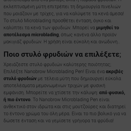
εκλεπτυσμένη μύτη επιτρέπει τη δημιουργία πινελιών
που μοιάζουν με τρίχες, για να καλύψετε τα κενά άμεσα!
Το στυλό Microblading προσθέτει ένταση, όγκο και
καλύπτει τα κενά των φρυδιών. Μπορεί να
μιμηθεί το
αποτέλεσμα microblading
, όπως κανένα άλλο προϊόν
μακιγιάζ φρυδιών. Η χρήση είναι εύκολη και ανώδυνη..
Ποιο στυλό φρυδιών να επιλέξετε
;
Χρειάζεστε στυλό φρυδιών καλύτερης ποιότητας;
Επιλέξτε Nanobrow Microblading Pen! Είναι ένα
ακριβές
στυλό φρυδιών
με τέλεια μύτη που δημιουργεί εύκολα
αποτελέσματα μεμονωμένων τριχών με φυσική
εμφάνιση. Μπορείτε να χτίσετε την κάλυψη:
από φυσικό,
ή πιο έντονο
. Το Nanobrow Microblading Pen είναι
ανθεκτικό στον ιδρώτα και στις μουτζούρες και διατηρεί
το έντονο χρώμα του όλη μέρα. Είναι το πιο βολικό για να
δώσετε ένταση και να γεμίσετε γρήγορα τα φρύδια!