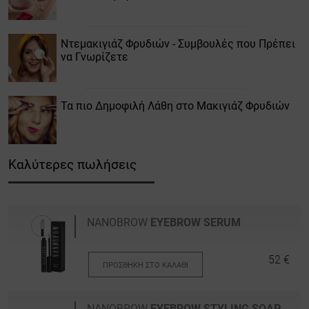
Ντεμακιγιάζ Φρυδιών - Συμβουλές που Πρέπει
να Γνωρίζετε
Τα πιο Δημοφιλή Λάθη στο Μακιγιάζ Φρυδιών
Καλύτερες πωλήσεις
NANOBROW
EYEBROW SERUM
52 €
ΠΡΟΣΘΉΚΗ ΣΤΟ ΚΑΛΆΘΙ
NANOBROW
EYEBROW STYLING SOAP