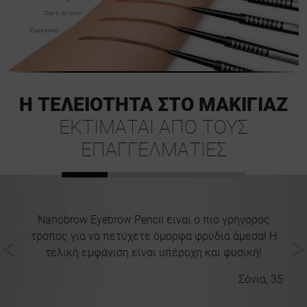
Η ΤΕΛΕΙΌΤΗΤΑ ΣΤΟ ΜΑΚΙΓΙΆΖ
ΕΚΤΙΜΆΤΑΙ ΑΠΌ ΤΟΥΣ
ΕΠΑΓΓΕΛΜΑΤΊΕΣ
το
Nanobrow Eyebrow Pencil είναι ο πιο γρήγορος
Α
ια
τρόπος για να πετύχετε όμορφα φρύδια άμεσα! Η
τελική εμφάνιση είναι υπέροχη και φυσική!
Σόνια, 35
29