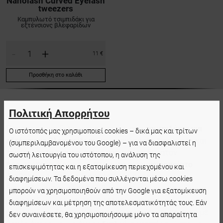
Nanolash Curved Eyelash
tweezers
Καμπυλωτό τσιμπιδάκι για
εξτένσιονς βλεφαρίδων
-
+
11 €
Προσθήκη στο καλάθι
Πολιτική Απορρήτου
Προσφέρουμε διάφορους τύπους από
τσιμπιδάκια για
Ο ιστότοπός μας χρησιμοποιεί cookies – δικά μας και τρίτων
εξτένσιονς βλεφαρίδων
για να αυξήσετε την άνεση και
(συμπεριλαμβανομένου του Google) – για να διασφαλιστεί η
την ποιότητα της εργασίας σας όσο το δυνατόν
σωστή λειτουργία του ιστότοπου, η ανάλυση της
περισσότερο. Κάθε ένα από αυτά είναι
χειροποίητο
.
επισκεψιμότητας και η εξατομίκευση περιεχομένου και
Διαθέτουν εντελώς διαφορετικές άκρες,
διαφημίσεων. Τα δεδομένα που συλλέγονται μέσω cookies
διευκολύνοντας τόσο τον διαχωρισμό των φυσικών
μπορούν να χρησιμοποιηθούν από την Google για εξατομίκευση
βλεφαρίδων όσο και την εφαρμογή ψεύτικων
διαφημίσεων και μέτρηση της αποτελεσματικότητάς τους. Εάν
βλεφαρίδων. Τα τσιμπιδάκια μας χωρίζονται σε αυτά με
δεν συναινέσετε, θα χρησιμοποιήσουμε μόνο τα απαραίτητα