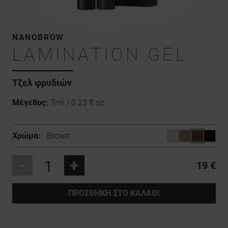
NANOBROW
LAMINATION GEL
Τζελ φρυδιών
Μέγεθος:
7ml / 0.23 fl oz
Χρώμα:
Brown
-
+
19 €
ΠΡΟΣΘΉΚΗ ΣΤΟ ΚΑΛΆΘΙ