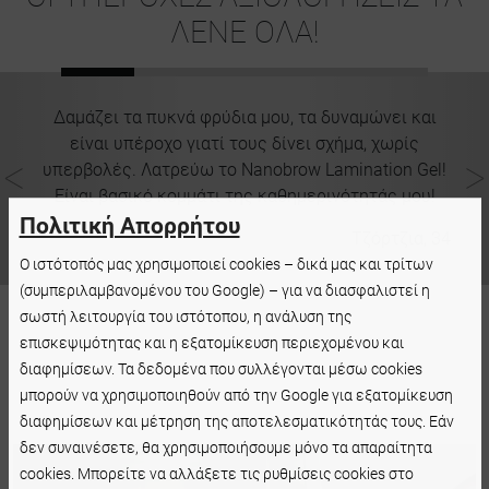
ΛΈΝΕ ΌΛΑ!
Δαμάζει τα πυκνά φρύδια μου, τα δυναμώνει και
ν,
είναι υπέροχο γιατί τους δίνει σχήμα, χωρίς
υπερβολές. Λατρεύω το Nanobrow Lamination Gel!
Είναι βασικό κομμάτι της καθημερινότητάς μου!
28
Πολιτική Απορρήτου
Τζόρτζια, 34
Ο ιστότοπός μας χρησιμοποιεί cookies – δικά μας και τρίτων
(συμπεριλαμβανομένου του Google) – για να διασφαλιστεί η
σωστή λειτουργία του ιστότοπου, η ανάλυση της
επισκεψιμότητας και η εξατομίκευση περιεχομένου και
διαφημίσεων. Τα δεδομένα που συλλέγονται μέσω cookies
μπορούν να χρησιμοποιηθούν από την Google για εξατομίκευση
διαφημίσεων και μέτρηση της αποτελεσματικότητάς τους. Εάν
δεν συναινέσετε, θα χρησιμοποιήσουμε μόνο τα απαραίτητα
cookies. Μπορείτε να αλλάξετε τις ρυθμίσεις cookies στο