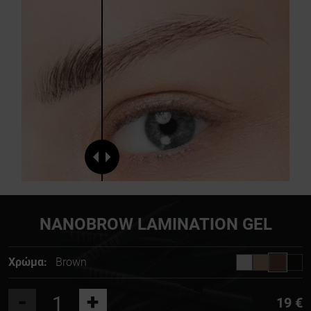
NANOBROW LAMINATION GEL
Χρώμα:
Brown
-
+
19 €