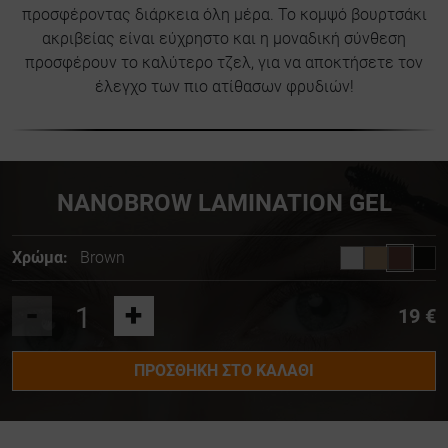
προσφέροντας διάρκεια όλη μέρα. Το κομψό βουρτσάκι
ακριβείας είναι εύχρηστο και η μοναδική σύνθεση
προσφέρουν το καλύτερο τζελ, για να αποκτήσετε τον
έλεγχο των πιο ατίθασων φρυδιών!
NANOBROW LAMINATION GEL
Χρώμα:
Brown
-
+
19 €
ΠΡΟΣΘΉΚΗ ΣΤΟ ΚΑΛΆΘΙ