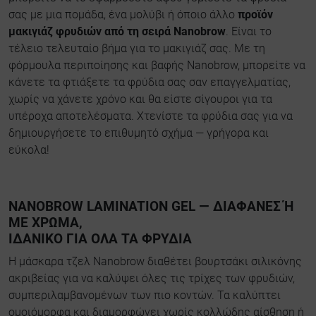
σας με μια πομάδα, ένα μολύβι ή όποιο άλλο
προϊόν
μακιγιάζ φρυδιών από τη σειρά Nanobrow
. Είναι το
τέλειο τελευταίο βήμα για το μακιγιάζ σας. Με τη
φόρμουλα περιποίησης και βαφής Nanobrow, μπορείτε να
κάνετε τα φτιάξετε τα φρύδια σας σαν επαγγελματίας,
χωρίς να χάνετε χρόνο και θα είστε σίγουροι για τα
υπέροχα αποτελέσματα. Χτενίστε τα φρύδια σας για να
δημιουργήσετε το επιθυμητό σχήμα — γρήγορα και
εύκολα!
NANOBROW LAMINATION GEL — ΔΙΑΦΑΝΈΣ Ή Μ
Ε ΧΡΏΜΑ,
ΙΔΑΝΙΚΌ ΓΙΑ ΌΛΑ ΤΑ ΦΡΎΔΙΑ
Η μάσκαρα τζελ Nanobrow διαθέτει βουρτσάκι σιλικόνης
ακριβείας για να καλύψει όλες τις τρίχες των φρυδιών,
συμπεριλαμβανομένων των πιο κοντών. Τα καλύπτει
ομοιόμορφα και διαμορφώνει χωρίς κολλώδης αίσθηση ή