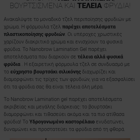
ΒΟΥΡΤΣΙΣΜΈΝΑ ΚΑΙ
ΤΈΛΕΙΑ
ΦΡΎΔΙΑ!
Ανακαλύψτε το μοναδικό τζελ περιποίησης φρυδιών με
χρώμα. Η φόρμουλα τζελ
παρέχει αποτελέσματα
πλαστικοποίησης φρυδιών
. Οι υπέροχες χρωστικές
χαρίζουν διακριτικό χρώμα και ενισχύουν τα φυσικά
φρύδια. Το Nanobrow Lamination Gel παρέχει
αποτελέσματα που διαρκούν σε
τέλεια αλλά φυσικά
φρύδια
. Η εξαιρετική φόρμουλα τζελ σε συνδυασμό με
το
εύχρηστο βουρτσάκι σιλικόνης
διαχωρίζει και
διαμορφώνει τις τρίχες των φρυδιών, για να εξασφαλίσει
ότι τα φρύδια σας θα είναι τέλεια όλη μέρα.
Το Nanobrow Lamination gel παρέχει αποτελέσματα
ακριβείας και μεγάλης διάρκειας: το βουρτσάκι
διαμορφώνει και τιθασεύει ακόμα και τα πιο ατίθασα
φρύδια! Το
Υδρογονωμένο καστορέλαιο
ενυδατώνει,
δυναμώνει και προστατεύει τα φρύδια από τη φθορά.